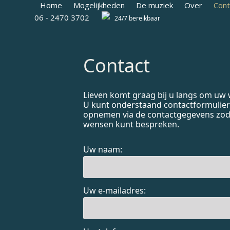
Skip
Home
Mogelijkheden
De muziek
Over
Cont
to
06 - 2470 3702
24/7 bereikbaar
content
Contact
Lieven komt graag bij u langs om uw
U kunt onderstaand contactformulier 
opnemen via de contactgegevens zoda
wensen kunt bespreken.
Uw naam:
Uw e-mailadres: