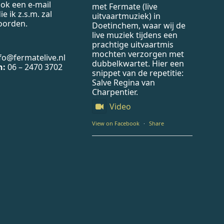
ook een e-mail
met Fermate (live
ie ik z.s.m. zal
uitvaartmuziek) in
oorden.
Doetinchem, waar wij de
live muziek tijdens een
prachtige uitvaartmis
mochten verzorgen met
fo@fermatelive.nl
dubbelkwartet. Hier een
n:
06 – 2470 3702
snippet van de repetitie:
Salve Regina van
Charpentier.
Video
View on Facebook
·
Share