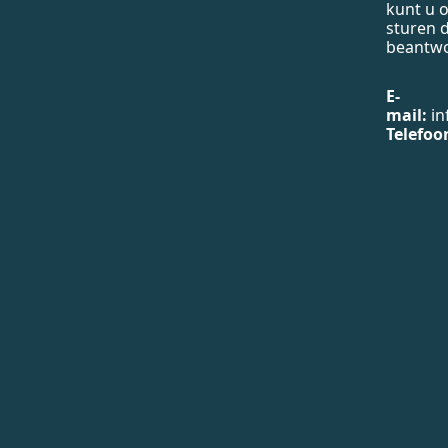
kunt u 
sturen d
beantw
E-
mail:
in
Telefoo