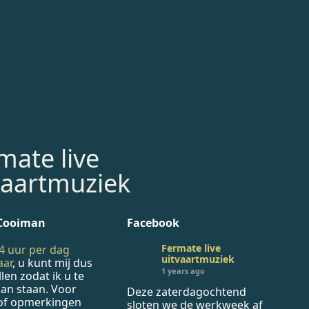
mate live
vaartmuziek
 Cooiman
Facebook
Fermate live
4 uur per dag
uitvaartmuziek
aar
, u kunt mij dus
1 years ago
llen zodat ik u te
an staan. Voor
Deze zaterdagochtend
of opmerkingen
sloten we de werkweek af