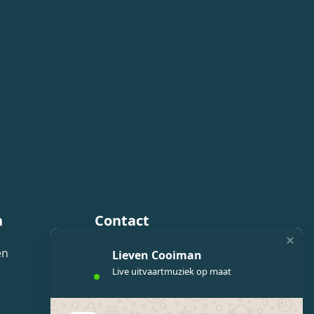
n
Contact
en
Fermate live uitvaartmuziek
Lieven Cooiman
Live uitvaartmuziek op maat
Lieven Cooiman
06 – 2470 3702
24/7